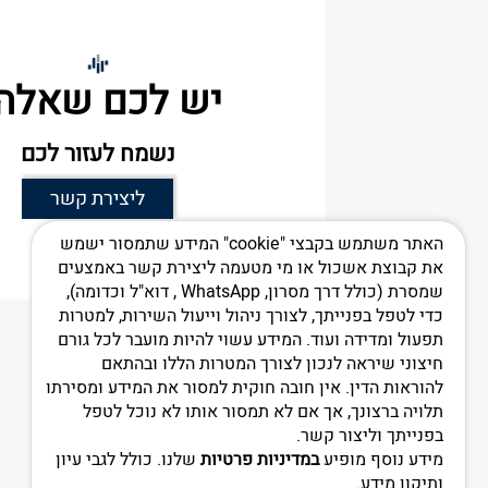
יש לכם שאלה
נשמח לעזור לכם
ליצירת קשר
האתר משתמש בקבצי "cookie" המידע שתמסור ישמש
את קבוצת אשכול או מי מטעמה ליצירת קשר באמצעים
שמסרת (כולל דרך מסרון, WhatsApp , דוא"ל וכדומה),
כדי לטפל בפנייתך, לצורך ניהול וייעול השירות, למטרות
תפעול ומדידה ועוד. המידע עשוי להיות מועבר לכל גורם
חיצוני שיראה לנכון לצורך המטרות הללו ובהתאם
דף בית
אודות
להוראות הדין. אין חובה חוקית למסור את המידע ומסירתו
תלויה ברצונך, אך אם לא תמסור אותו לא נוכל לטפל
בפנייתך וליצור קשר.
מידע נוסף מופיע
במדיניות פרטיות
שלנו. כולל לגבי עיון
ותיקון מידע.