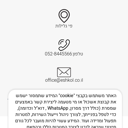
פי גלילות
טלפון:052-8445566
office@eshkol.co.il
האתר משתמש בקבצי "cookie" המידע שתמסור ישמש
את קבוצת אשכול או מי מטעמה ליצירת קשר באמצעים
שמסרת (כולל דרך מסרון, WhatsApp , דוא"ל וכדומה),
כדי לטפל בפנייתך, לצורך ניהול וייעול השירות, למטרות
תפעול ומדידה ועוד. המידע עשוי להיות מועבר לכל גורם
חיצוני שיראה לנכון לצורך המטרות הללו ובהתאם